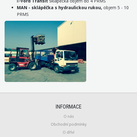
li>
Ford Transit
sklápěčka objem do 4 PRMS
MAN - sklápěčka s hydraulickou rukou,
objem 5 - 10
PRMS
INFORMACE
O nás
Obchodní podmínky
O dříví