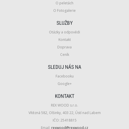
O peletách
O Fotogalerie
SLUŽBY
Otázky a odpovědi
Kontakt
Doprava
Ceník
SLEDUJ NÁS NA
Facebooku
Google+
KONTAKT
REX WOOD s.r.o.
Vítězná 582, Olšinky, 403 22, Ústí nad Labem
IČO:
25418815
Email:
rexwood@rexwood.cz