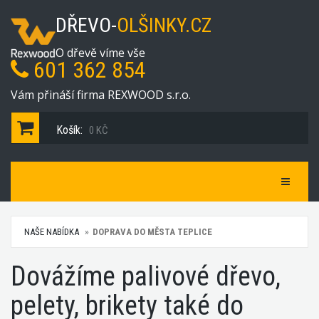
DŘEVO-
OLŠINKY.CZ
O dřevě víme vše
601 362 854
Vám přináší firma REXWOOD s.r.o.
Košík:
0 KČ
Navigace
NAŠE NABÍDKA
DOPRAVA DO MĚSTA TEPLICE
Dovážíme palivové dřevo,
pelety, brikety také do