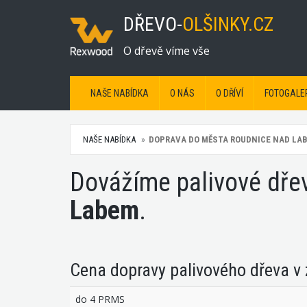
DŘEVO-
OLŠINKY.CZ
O dřevě víme vše
NAŠE NABÍDKA
O NÁS
O DŘÍVÍ
FOTOGALE
NAŠE NABÍDKA
DOPRAVA DO MĚSTA ROUDNICE NAD LA
Dovážíme palivové dřev
Labem
.
Cena dopravy palivového dřeva v
do 4 PRMS