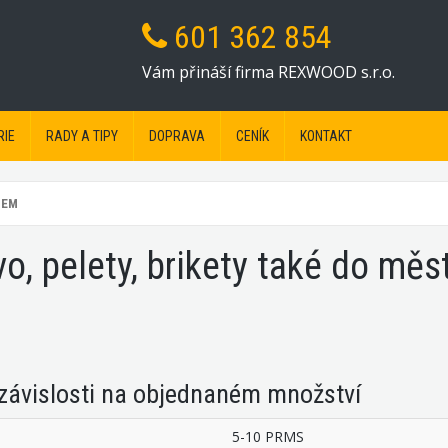
601 362 854
Vám přináší firma REXWOOD s.r.o.
RIE
RADY A TIPY
DOPRAVA
CENÍK
KONTAKT
BEM
o, pelety, brikety také do mě
 závislosti na objednaném množství
5-10 PRMS