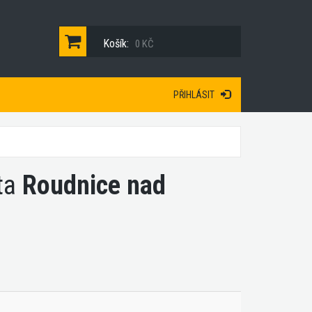
Košík:
0 KČ
PŘIHLÁSIT
sta
Roudnice nad