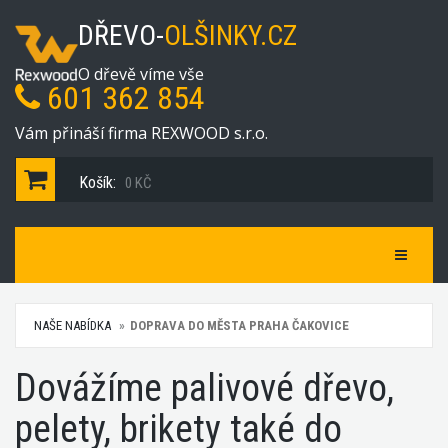
DŘEVO-
OLŠINKY.CZ
O dřevě víme vše
601 362 854
Vám přináší firma REXWOOD s.r.o.
Košík:
0 KČ
Navigace
NAŠE NABÍDKA
DOPRAVA DO MĚSTA PRAHA ČAKOVICE
Dovážíme palivové dřevo,
pelety, brikety také do