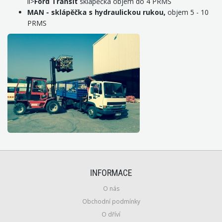
li>
Ford Transit
sklápěčka objem do 4 PRMS
MAN - sklápěčka s hydraulickou rukou,
objem 5 - 10
PRMS
INFORMACE
O nás
Obchodní podmínky
O dříví