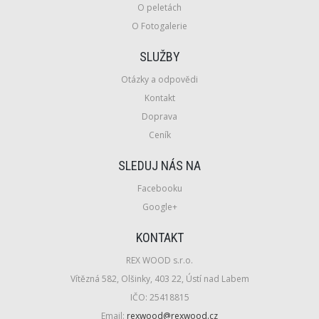
O peletách
O Fotogalerie
SLUŽBY
Otázky a odpovědi
Kontakt
Doprava
Ceník
SLEDUJ NÁS NA
Facebooku
Google+
KONTAKT
REX WOOD s.r.o.
Vítězná 582, Olšinky, 403 22, Ústí nad Labem
IČO:
25418815
Email:
rexwood@rexwood.cz