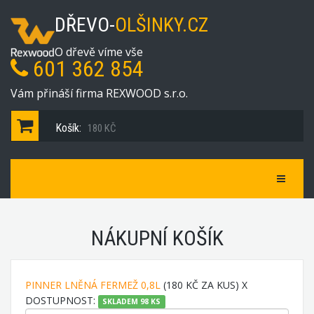
DŘEVO-
OLŠINKY.CZ
O dřevě víme vše
601 362 854
Vám přináší firma REXWOOD s.r.o.
Košík:
180 KČ
Navigace
NÁKUPNÍ KOŠÍK
PINNER LNĚNÁ FERMEŽ 0,8L
(
180 KČ
ZA KUS) X
DOSTUPNOST:
SKLADEM 98 KS