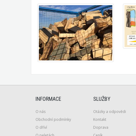
INFORMACE
SLUŽBY
O nás
Otázky a odpovědi
Obchodní podmínky
Kontakt
O dříví
Doprava
O peletách
Ceník