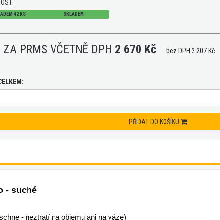
OST:
ADEM 42 KS
SKLADEM
 ZA
PRMS
VČETNĚ DPH
2 670 Kč
bez DPH 2 207 Kč
CELKEM:
PŘIDAT DO KOŠÍKU
o - suché
schne - neztratí na objemu ani na váze)