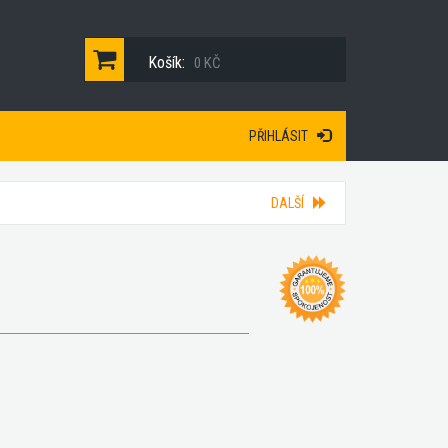
Košík:
0 KČ
PŘIHLÁSIT
DALŠÍ