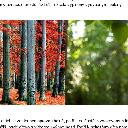
aný označuje prostor 1x1x1 m zcela vyplněný vysypanými poleny
lesích je zastoupen opravdu hojně, patří k nejčastěji vysazovaným 
žnější tvrdé dřevo s výbornou výhřevností. Patří k nejtěžším dřevin