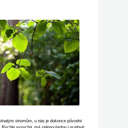
listnatým stromům, u nás je dokonce původní
ám. Rychle vysychá, má zeleno-šedou i ocelově