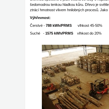
šedomodrou tenkou hladkou kůru.
Dřevo je světl
ztrácí hmotnost vlivem hnilobných procesů. Jako
Výhřevnost:
Čerstvé -
788 kWh/PRMS
vlhkost 45-50%
Suché -
1575 kWh/PRMS
vlhkost do 20%