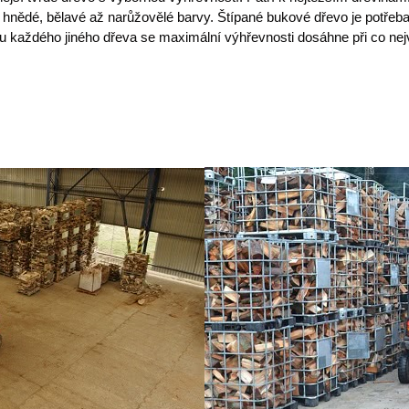
e hnědé, bělavé až narůžovělé barvy. Štípané bukové dřevo je potřeba
 u každého jiného dřeva se maximální výhřevnosti dosáhne při co ne