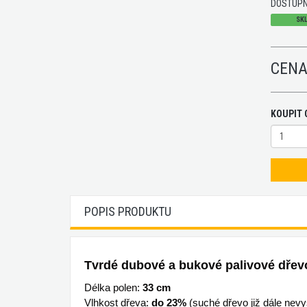
DOSTUPN
SKL
CENA
KOUPIT 
POPIS PRODUKTU
Tvrdé dubové a bukové palivové dřev
Délka polen:
33 cm
Vlhkost dřeva:
do 23%
(suché dřevo již dále nevy