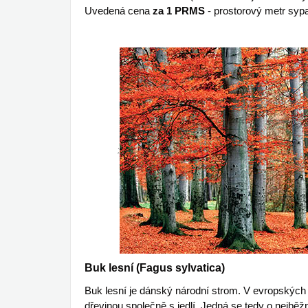
Uvedená cena
za 1 PRMS
- prostorový metr syp
;
Buk lesní (Fagus sylvatica)
Buk lesní je dánský národní strom. V evropských 
dřevinou společně s jedlí. Jedná se tedy o nejbě