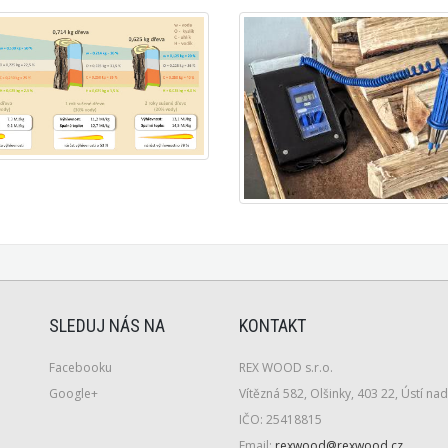
SLEDUJ NÁS NA
KONTAKT
Facebooku
REX WOOD s.r.o.
Google+
Vítězná 582, Olšinky, 403 22, Ústí n
IČO:
25418815
Email:
rexwood@rexwood.cz