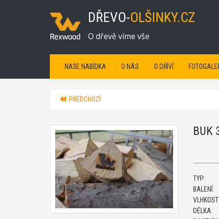
DŘEVO-
OLŠINKY.CZ
O dřevě víme vše
NAŠE NABÍDKA
O NÁS
O DŘÍVÍ
FOTOGALE
PŘEDCHOZÍ
BUK 
TYP:
BALENÍ:
VLHKOST
DÉLKA: