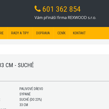
601 362 854
Vám přináší firma REXWOOD s.r.o.
RIE
RADY A TIPY
DOPRAVA
CENÍK
KONTAKT
33 CM - SUCHÉ
PALIVOVÉ DŘEVO
SYPANÉ
:
SUCHÉ (DO 23%)
33 CM